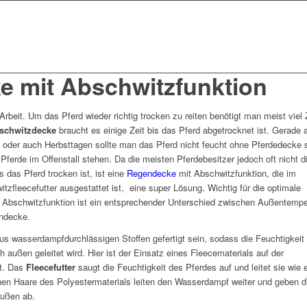
 mit Abschwitzfunktion
Arbeit. Um das Pferd wieder richtig trocken zu reiten benötigt man meist viel 
schwitzdecke
braucht es einige Zeit bis das Pferd abgetrocknet ist. Gerade 
- oder auch Herbsttagen sollte man das Pferd nicht feucht ohne Pferdedecke 
ferde im Offenstall stehen. Da die meisten Pferdebesitzer jedoch oft nicht di
 das Pferd trocken ist, ist eine
Regendecke
mit Abschwitzfunktion, die im
tzfleecefutter ausgestattet ist, eine super Lösung. Wichtig für die optimale
 Abschwitzfunktion ist ein entsprechender Unterschied zwischen Außentempe
endecke.
us wasserdampfdurchlässigen Stoffen gefertigt sein, sodass die Feuchtigkeit
 außen geleitet wird. Hier ist der Einsatz eines Fleecematerials auf der
et. Das
Fleecefutter
saugt die Feuchtigkeit des Pferdes auf und leitet sie wie 
nen Haare des Polyestermaterials leiten den Wasserdampf weiter und geben d
außen ab.