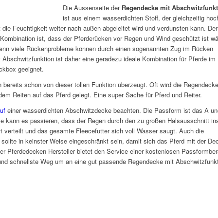
Die Aussenseite der
Regendecke mit Abschwitzfunkt
ist aus einem wasserdichten Stoff, der gleichzeitig hoc
die Feuchtigkeit weiter nach außen abgeleitet wird und verdunsten kann. Der
 Kombination ist, dass der Pferderücken vor Regen und Wind geschützt ist w
denn viele Rückenprobleme können durch einen sogenannten Zug im Rücken
bschwitzfunktion ist daher eine geradezu ideale Kombination für Pferde im
ckbox geeignet.
h bereits schon von dieser tollen Funktion überzeugt. Oft wird die Regendecke
dem Reiten auf das Pferd gelegt. Eine super Sache für Pferd und Reiter.
uf
einer wasserdichten Abschwitzdecke beachten. Die Passform ist das A un
e kann es passieren, dass der Regen durch den zu großen Halsausschnitt in
rt verteilt und das gesamte Fleecefutter sich voll Wasser saugt. Auch die
sollte in keinster Weise eingeschränkt sein, damit sich das Pferd mit der De
her Pferdedecken Hersteller bietet den Service einer kostenlosen Passformbe
e und schnellste Weg um an eine gut passende Regendecke mit Abschwitzfunk