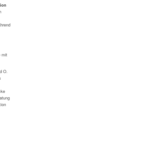
ion
h
ährend
 mit
d O.
s
cke
ratung
tion